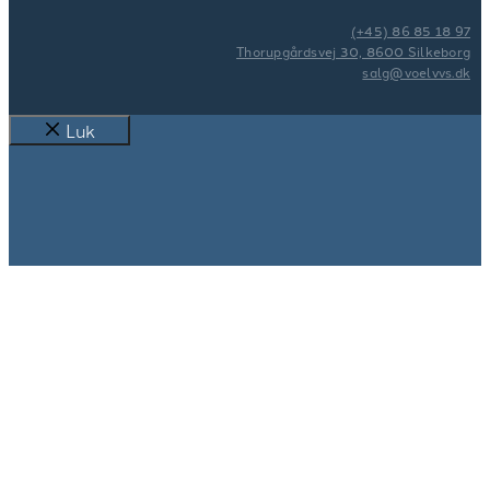
(+45) 86 85 18 97
Thorupgårdsvej 30, 8600 Silkeborg
salg@voelvvs.dk
Luk