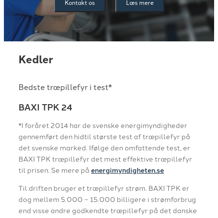
Kontakt os
Læs mere
Kedler
Bedste træpillefyr i test*
BAXI TPK 24
*I foråret 2014 har de svenske energimyndigheder
gennemført den hidtil største test af træpillefyr på
det svenske marked. Ifølge den omfattende test, er
BAXI TPK træpillefyr det mest effektive træpillefyr
til prisen. Se mere på
energimyndigheten.se
Til driften bruger et træpillefyr strøm. BAXI TPK er
dog mellem 5.000 – 15.000 billigere i strømforbrug
end visse andre godkendte træpillefyr på det danske