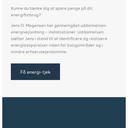
​Kunne du tænke dig at spare penge på dit
energiforbrug?
​Jens O. Mogensen har gennemgået uddannelsen
energivejledning – installationer. Uddannelsen
sætter Jens i stand til at identificere og realisere
energibesparelser inden for boligområder og i
mindre erhvervsejendomme.
Få energi-tjek