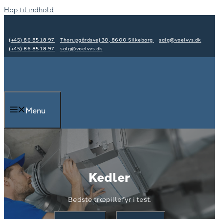
Hop til indhold
(+45) 86 85 18 97
Thorupgårdsvej 30, 8600 Silkeborg
salg@voelvvs.dk
(+45) 86 85 18 97
salg@voelvvs.dk
Menu
Kedler
Bedste træpillefyr i test.