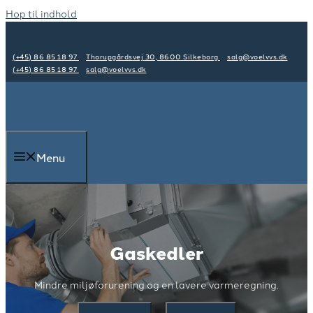
Hop til indhold
(+45) 86 85 18 97
Thorupgårdsvej 30, 8600 Silkeborg
salg@voelvvs.dk
(+45) 86 85 18 97
salg@voelvvs.dk
Menu
Gaskedler
Mindre miljøforurening og en lavere varmeregning.​