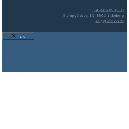
(+45) 86 85 18 97
Thorupgårdsvej 30, 8600 Silkeborg
salg@voelvvs.dk
Luk