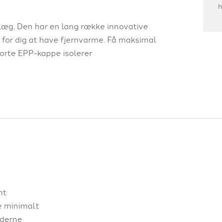
h
læg. Den har en lang række innovative
 for dig at have fjernvarme. Få maksimal
 sorte EPP-kappe isolerer
nt
re minimalt
oderne