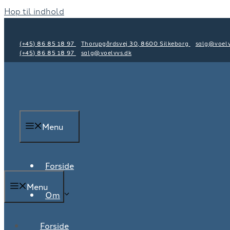
Hop til indhold
(+45) 86 85 18 97
Thorupgårdsvej 30, 8600 Silkeborg
salg@voelv
(+45) 86 85 18 97
salg@voelvvs.dk
Menu
Forside
Menu
Om
Forside