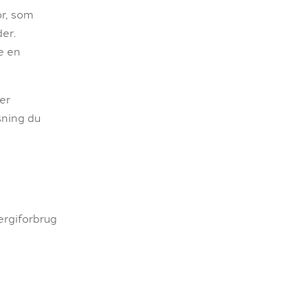
or, som
er.
e en
er
sning du
ergiforbrug