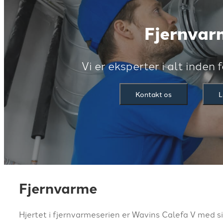
Fjernvar
Vi er eksperter i alt inden
Kontakt os
L
Fjernvarme
Hjertet i fjernvarmeserien er Wavins Calefa V med si