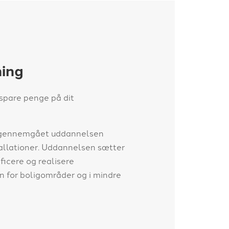
ning
 spare penge på dit
r gennemgået uddannelsen
tallationer. Uddannelsen sætter
ificere og realisere
n for boligområder og i mindre