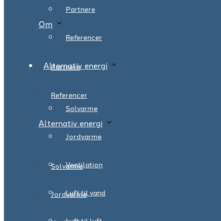
Partnere
Om
Referencer
Alternativ energi
Partnere
Referencer
Solvarme
Alternativ energi
Jordvarme
Ventilation
Solvarme
Luft til vand
Jordvarme
Luft til luft