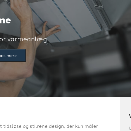
me
 for varmeanlæg.
æs mere
t tidsløse og stilrene design, der kun måler
U