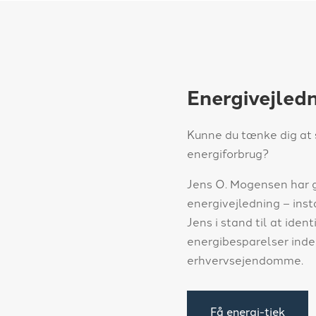
Energivejled
​Kunne du tænke dig at
energiforbrug?
​Jens O. Mogensen ha
energivejledning – ins
Jens i stand til at ident
energibesparelser inde
erhvervsejendomme.
Få energi-tjek