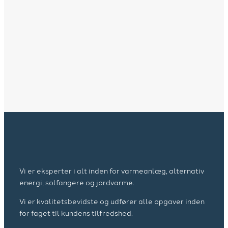
Vi er eksperter i alt inden for varmeanlæg, alternativ
energi, solfangere og jordvarme.​
Vi er kvalitetsbevidste og udfører alle opgaver inden
for faget til kundens tilfredshed.