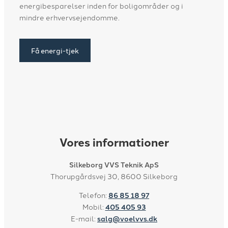
energibesparelser inden for boligområder og i
mindre erhvervsejendomme.
Få energi-tjek
Vores informationer
Silkeborg VVS Teknik ApS
​​Thorupgårdsvej 30, 8600 Silkeborg
Telefon:
86 85 18 97
Mobil:
405 405 93
E-mail:
salg@voelvvs.dk