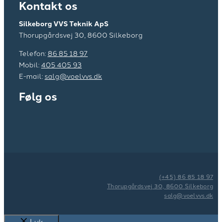
Kontakt os
Silkeborg VVS Teknik ApS
​​Thorupgårdsvej 30, 8600 Silkeborg
Telefon:
86 85 18 97
Mobil:
405 405 93
E-mail:
salg@voelvvs.dk
Følg os
(+45) 86 85 18 97
Thorupgårdsvej 30, 8600 Silkeborg
salg@voelvvs.dk
Luk