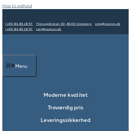
Hop til indhold
(+45) 86 85 18 97
Thorupgårdsvej 30, 8600 Silkeborg
salg@voelvvs.dk
(+45) 86 85 18 97
salg@voelvvs.dk
Menu
Moderne kvalitet​
Troværdig pris​
Leveringssikkerhed